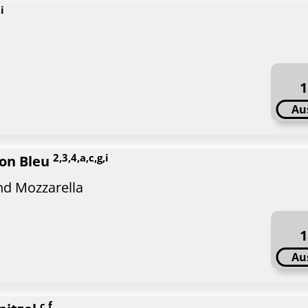
i
1
Au
2,3,4,a,c,g,i
don Bleu
nd Mozzarella
1
Au
c,f