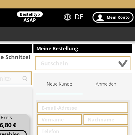
Bestelltyp
DE
Mein Konto
ASAP
Meine Bestellung
le Schnitzel
Neue Kunde
Anmelden
Preis
6,80 €
swählen