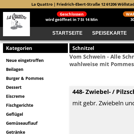
La Quattro | Friedrich-Ebert-Straße 12 61206 Wöllstad
Geschlossen
WAR
wird geöffnet in 7 St 14 Min
3
STARTSEITE
SPEISEKARTE
Kategorien
Schnitzel
Vom Schwein - Alle Schni
Neue eingetroffen
wahlweise mit Pommes 
Beilagen
Burger & Pommes
Dessert
448- Zwiebel- / Pilzsc
Eiscreme
mit gebr. Zwiebeln und
Fischgerichte
Geflügel
Gemüseauflauf
Getränke