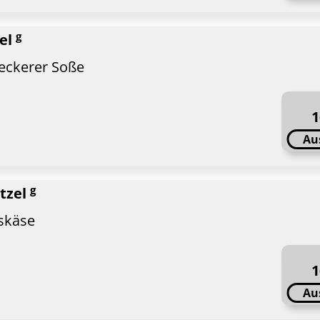
g
zel
leckerer Soße
1
Au
g
itzel
skäse
1
Au