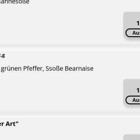
nsahnesoße
1
Au
c,g
 grünen Pfeffer, Ssoße Bearnaise
1
Au
r Art"