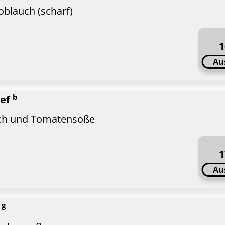
blauch (scharf)
1
Au
b
hef
uch und Tomatensoße
1
Au
g
l