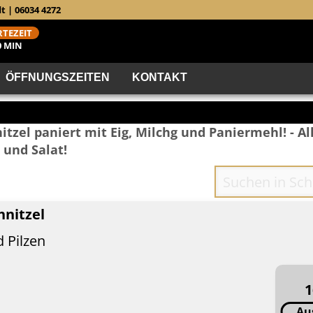
t | 06034 4272
TEZEIT
0 MIN
ÖFFNUNGSZEITEN
KONTAKT
tzel paniert mit Eig, Milchg und Paniermehl! - Al
und Salat!
hnitzel
 Pilzen
1
Au