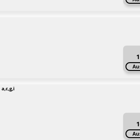
1
Au
a,c,g,i
l
1
Au