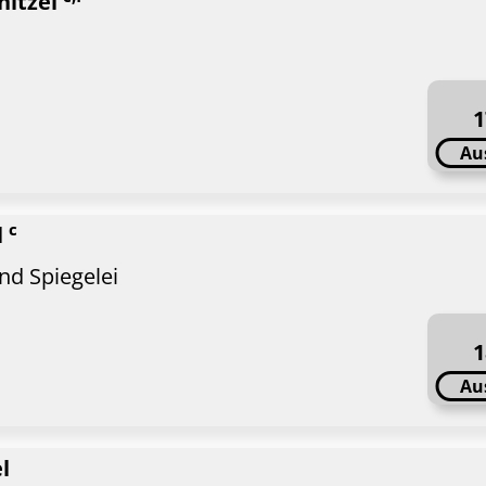
nitzel
1
Au
c
l
nd Spiegelei
1
Au
l