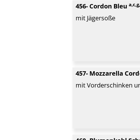
a,c,g,
456- Cordon Bleu
mit Jägersoße
457- Mozzarella Cor
mit Vorderschinken u