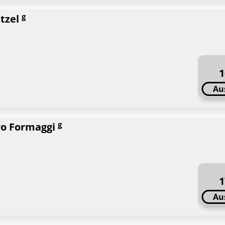
g
itzel
1
Au
g
tro Formaggi
1
Au