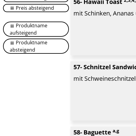
56- Hawaii Toast
Preis absteigend
mit Schinken, Ananas
Produktname
aufsteigend
Produktname
absteigend
57- Schnitzel Sandw
mit Schweineschnitzel
a,g
58- Baguette