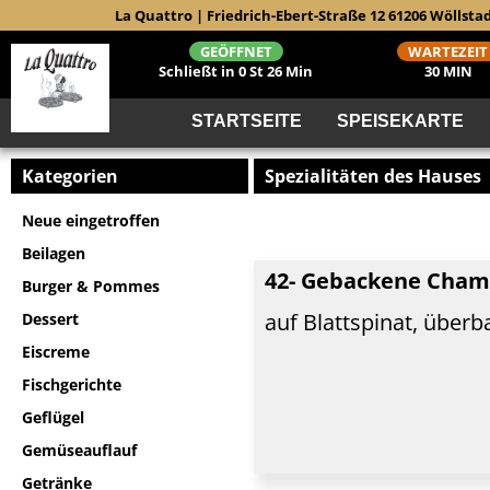
La Quattro | Friedrich-Ebert-Straße 12 61206 Wöllstad
GEÖFFNET
WARTEZEIT
Schließt in 0 St 26 Min
30 MIN
STARTSEITE
SPEISEKARTE
Kategorien
Spezialitäten des Hauses
Neue eingetroffen
Beilagen
42- Gebackene Cha
Burger & Pommes
auf Blattspinat, über
Dessert
Eiscreme
Fischgerichte
Geflügel
Gemüseauflauf
Getränke