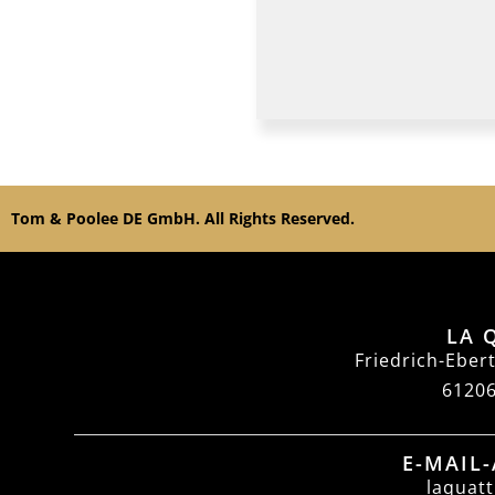
Tom & Poolee DE GmbH. All Rights Reserved.
LA 
Friedrich-Eber
61206
E-MAIL
laquatt