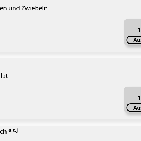
ten und Zwiebeln
1
Au
lat
1
Au
a,c,j
ich