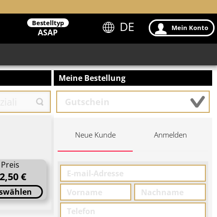
Bestelltyp
DE
Mein Konto
ASAP
Meine Bestellung
Neue Kunde
Anmelden
Preis
2,50 €
swählen