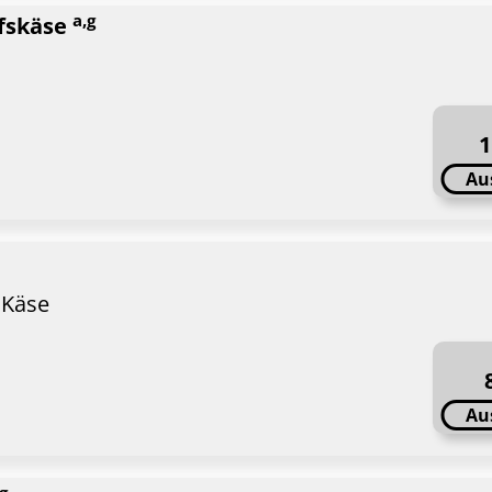
a,g
afskäse
1
Au
 Käse
Au
g