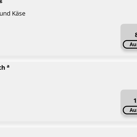
 und Käse
Au
a
ich
1
Au