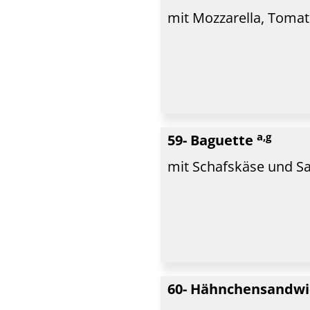
mit Mozzarella, Toma
a,g
59- Baguette
mit Schafskäse und Sa
60- Hähnchensandw