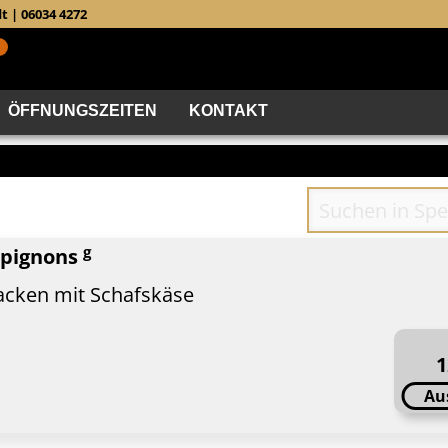
t | 06034 4272
ÖFFNUNGSZEITEN
KONTAKT
g
mpignons
backen mit Schafskäse
1
Au