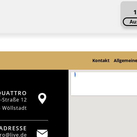
1
Au
Kontakt
Allgemein
QUATTRO
t-Straße 12
 Wöllstadt
-ADRESSE
ro@live.de